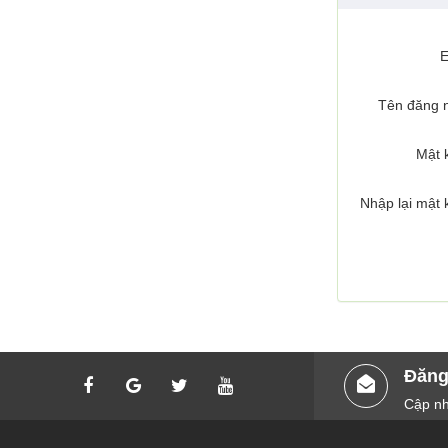
E
Tên đăng 
Mật 
Nhập lại mật 
Đăng
Cập nh