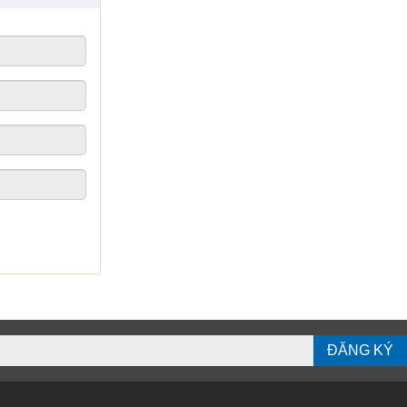
ĐĂNG KÝ