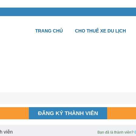
TRANG CHỦ
CHO THUÊ XE DU LỊCH
ĐĂNG KÝ THÀNH VIÊN
h viên
Bạn đã là thành viên?