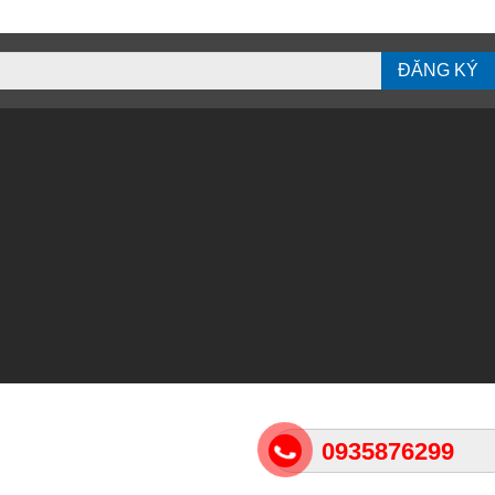
ĐĂNG KÝ
0935876299