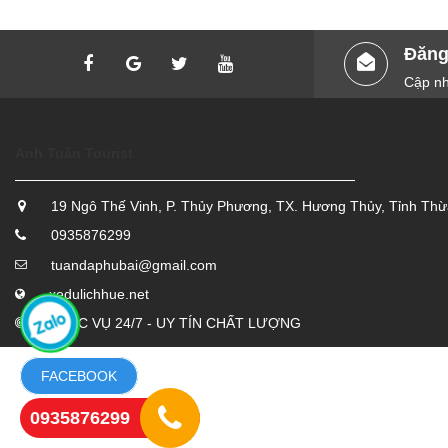
Đăng
Cập nh
Anh Tuấn Tourist
19 Ngô Thế Vinh, P. Thủy Phương, TX. Hương Thủy, Tỉnh Th
0935876299
tuandaphubai@gmail.com
xedulichhue.net
PHỤC VỤ 24/7 - UY TÍN CHẤT LƯỢNG
FACEBOOK
0935876299